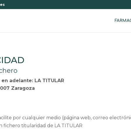
.es
FARMA
CIDAD
ichero
en adelante: LA TITULAR
50007 Zaragoza
ilite por cualquier medio (página web, correo electrónic
 fichero titularidad de LA TITULAR