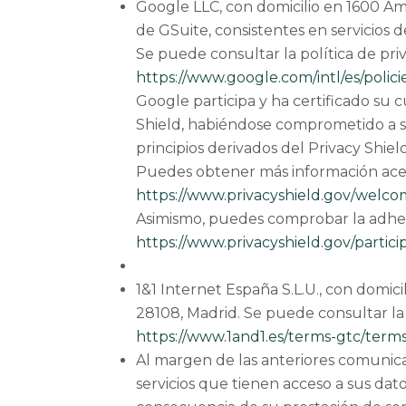
Google LLC, con domicilio en 1600 Amp
de GSuite, consistentes en servicios
Se puede consultar la política de pr
https://www.google.com/intl/es/policie
Google participa y ha certificado s
Shield, habiéndose comprometido a s
principios derivados del Privacy Shield
Puedes obtener más información acer
https://www.privacyshield.gov/welc
Asimismo, puedes comprobar la adhesi
https://www.privacyshield.gov/parti
1&1 Internet España S.L.U., con domici
28108, Madrid. Se puede consultar la
https://www.1and1.es/terms-gtc/terms
Al margen de las anteriores comunic
servicios que tienen acceso a sus da