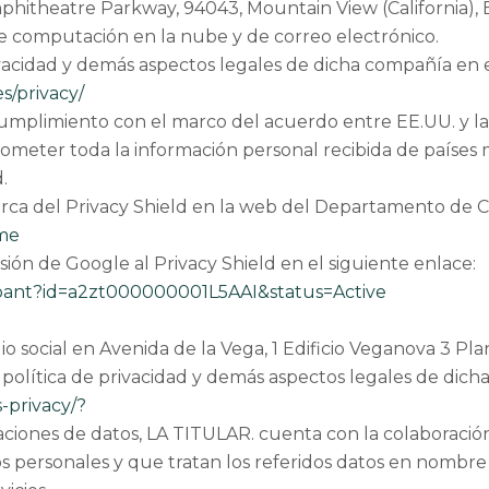
hitheatre Parkway, 94043, Mountain View (California), E
 de computación en la nube y de correo electrónico.
ivacidad y demás aspectos legales de dicha compañía en e
s/privacy/
u cumplimiento con el marco del acuerdo entre EE.UU. y
ometer toda la información personal recibida de países 
.
ca del Privacy Shield en la web del Departamento de C
ome
ón de Google al Privacy Shield en el siguiente enlace:
cipant?id=a2zt000000001L5AAI&status=Active
lio social en Avenida de la Vega, 1 Edificio Veganova 3 P
 política de privacidad y demás aspectos legales de dich
-privacy/?
aciones de datos, LA TITULAR. cuenta con la colaboraci
tos personales y que tratan los referidos datos en nomb