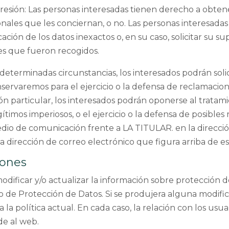
resión: Las personas interesadas tienen derecho a obten
ales que les conciernan, o no. Las personas interesadas 
ficación de los datos inexactos o, en su caso, solicitar su 
nes que fueron recogidos.
determinadas circunstancias, los interesados podrán solic
servaremos para el ejercicio o la defensa de reclamacio
ón particular, los interesados podrán oponerse al tratam
egítimos imperiosos, o el ejercicio o la defensa de posib
edio de comunicación frente a LA TITULAR. en la direcció
a dirección de correo electrónico que figura arriba de 
iones
dificar y/o actualizar la información sobre protección 
de Protección de Datos. Si se produjera alguna modifica
la política actual. En cada caso, la relación con los usua
de al web.